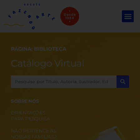
PÁGINA: BIBLIOTECA
Catálogo Virtual
SOBRE NÓS
ORIENTAÇÕES
PARA PESQUISA
NÃO PERTENCE AS
NOSSAS FAMÍLIAS?