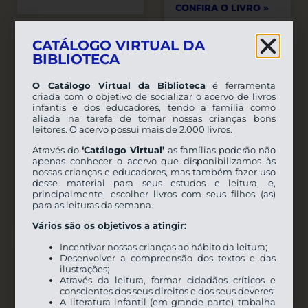
CONFIRA O LIVRO »
CATÁLOGO VIRTUAL DA
BIBLIOTECA
O Catálogo Virtual da Biblioteca
é ferramenta
criada com o objetivo de socializar o acervo de livros
infantis e dos educadores, tendo a família como
aliada na tarefa de tornar nossas crianças bons
leitores. O acervo possui mais de 2.000 livros.
Através do
‘Catálogo Virtual’
as famílias poderão não
apenas conhecer o acervo que disponibilizamos às
nossas crianças e educadores, mas também fazer uso
desse material para seus estudos e leitura, e,
MARAVILHA DO CÉU
principalmente, escolher livros com seus filhos (as)
para as leituras da semana.
CONFIRA O LIVRO »
Vários são os
objetivos
a atingir:
DEZ PATINHOS DE
Incentivar nossas crianças ao hábito da leitura;
BORRACHA
Desenvolver a compreensão dos textos e das
ilustrações;
CONFIRA O LIVRO »
Através da leitura, formar cidadãos críticos e
conscientes dos seus direitos e dos seus deveres;
A literatura infantil (em grande parte) trabalha