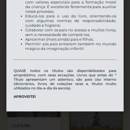
com valores essenciais para a formação moral
da criança. É excelente ferramenta para auxiliar
nesse processo;
Educá-los para o uso do livro, orientando-os
com algumas normas de responsabilidade,
cuidado e higiene;
Colaborar com os pais no acesso a muitos livros,
sem a necessidade de comprá-los;
AVOOU : EU TAVA LÁ–
Aproximar (mais ainda) pais e filhos;
Permitir aos pais entrarem também no mundo
CONFIRA O LIVRO »
KRUGER : A VISUAL
mágico da imaginação infantil.
SOUVENIR
CONFIRA O LIVRO »
QUASE todos os títulos são disponibilizados para
empréstimo, com raras exceções. Livros que antes do *
Título apresentam um asterisco, são para Uso interno
(dicionários, livros de coleções raras e, títulos muito
utilizados no dia-a-dia da escola).
APROVEITE!
CULTURA